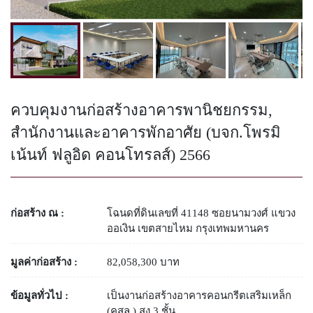
ควบคุมงานก่อสร้างอาคารพานิชยกรรม,
สำนักงานและอาคารพักอาศัย (บจก.โพรมิ
เน้นท์ ฟลูอิด คอนโทรลส์) 2566
ก่อสร้าง ณ :
โฉนดที่ดินเลขที่ 41148 ซอยนามวงศ์ แขวง
ออเงิน เขตสายไหม กรุงเทพมหานคร
มูลค่าก่อสร้าง :
82,058,300 บาท
ข้อมูลทั่วไป :
เป็นงานก่อสร้างอาคารคอนกรีตเสริมเหล็ก
(คสล.) สูง 3 ชั้น